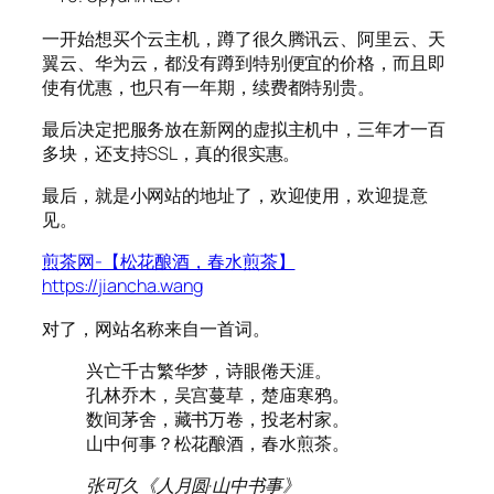
一开始想买个云主机，蹲了很久腾讯云、阿里云、天
翼云、华为云，都没有蹲到特别便宜的价格，而且即
使有优惠，也只有一年期，续费都特别贵。
最后决定把服务放在新网的虚拟主机中，三年才一百
多块，还支持SSL，真的很实惠。
最后，就是小网站的地址了，欢迎使用，欢迎提意
见。
煎茶网-【松花酿酒，春水煎茶】
https://jiancha.wang
对了，网站名称来自一首词。
兴亡千古繁华梦，诗眼倦天涯。
孔林乔木，吴宫蔓草，楚庙寒鸦。
数间茅舍，藏书万卷，投老村家。
山中何事？松花酿酒，春水煎茶。
张可久《人月圆·山中书事》